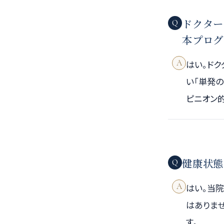
ドクター
Q
本プログ
A
はい。ドク
い「単発の
ピニオン
健康状態
Q
A
はい。当
はありま
す。