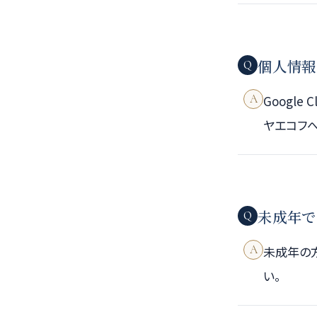
個人情報
Q
A
Googl
ヤエコフ
未成年で
Q
A
未成年の
い。