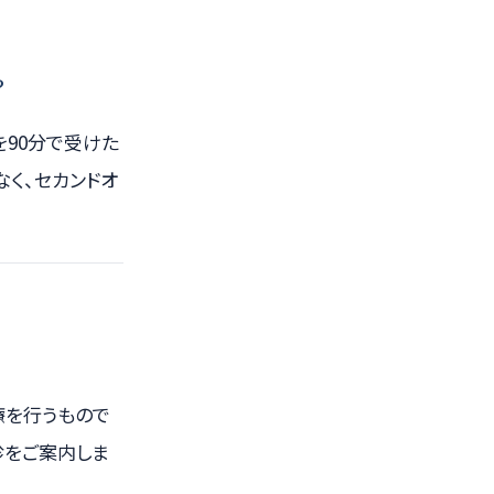
？
を90分で受けた
なく、セカンドオ
療を行うもので
診をご案内しま