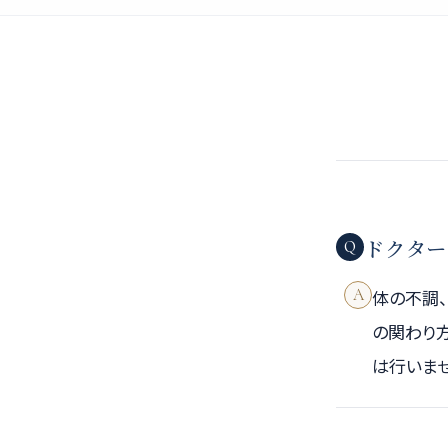
ドクター
Q
A
体の不調
の関わり
は行いませ