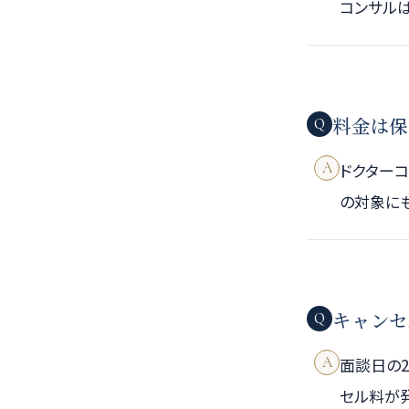
コンサル
料金は保
Q
A
ドクター
の対象に
キャンセ
Q
A
面談日の
セル料が