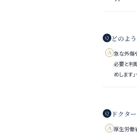
どのよう
Q
A
急な外傷
必要と判断
めします」
ドクター
Q
A
厚生労働